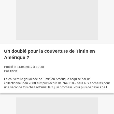
Un doublé pour la couverture de Tintin en
Amérique ?
Publié le 11/05/2012 à 19:38
Par
chris
La couverture gouachée de Tintin en Amérique acquise par un
collectionneur en 2008 aux prix record de 764.218 € sera aux enchères pour
une seconde fois chez Artcurial le 2 juin prochain. Pour plus de détails de la
vente à venir ... Dossier de Presse Artcurial...