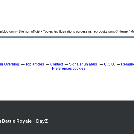
overblog.com - Site non officiel - Toutes les illustrations ou dessins reproduits sont © Hergé / 
sur Overblog
Top articles
Contact
Signaler un abus
C.G.U.
Rémunér
Préférences cookies
du Battle Royale - DayZ