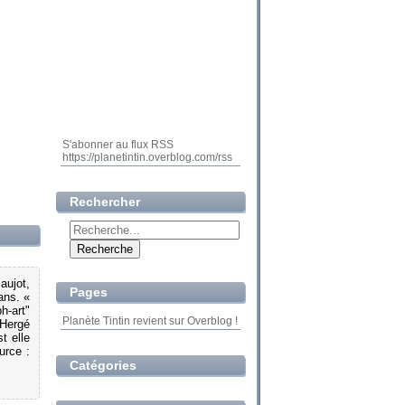
S'abonner au flux RSS
https://planetintin.overblog.com/rss
Rechercher
aujot,
Pages
ans. «
h-art"
Planète Tintin revient sur Overblog !
 Hergé
t elle
urce :
Catégories