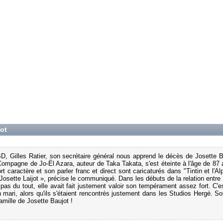
jot
Gilles Ratier, son secrétaire général nous apprend le décès de Josette B
Compagne de Jo-Ël Azara, auteur de Taka Takata, s'est éteinte à l'âge de 87 
t caractère et son parler franc et direct sont caricaturés dans "Tintin et l'Alp
osette Laijot », précise le communiqué. Dans les débuts de la relation entre
pas du tout, elle avait fait justement valoir son tempérament assez fort. C'es
n mari, alors qu'ils s'étaient rencontrés justement dans les Studios Hergé. So
mille de Josette Baujot !