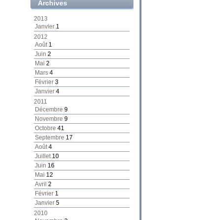
Archives
2013
Janvier
1
2012
Août
1
Juin
2
Mai
2
Mars
4
Février
3
Janvier
4
2011
Décembre
9
Novembre
9
Octobre
41
Septembre
17
Août
4
Juillet
10
Juin
16
Mai
12
Avril
2
Février
1
Janvier
5
2010