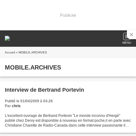
Publicité
MENU
Accueil
» MOBILE.ARCHIVES
MOBILE.ARCHIVES
Interview de Bertrand Portevin
Publié le 01/04/2009 à 04:26
Par
chris
L'excellent ouvrage de Bertrand Portevin "Le monde inconnu d'Hergé"
publié chez Dervy est disponible à nouveau en format poche,il en parle avec
Christiane Charette de Radio-Canada dans cette interview passionante il
nous parle, avec tout l'humour et le...