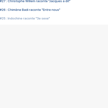
#27 : Christophe Willem raconte "Jacques a dit"
#26 : Chimène Badi raconte "Entre nous"
#25 : Indochine raconte "3e sexe"
#24 : Zaho raconte "C'est chelou"
#23 : Patrick Bruel raconte "Au café des délices"
#22 : Kyo raconte "Le chemin"
#21 : Nolwenn Leroy raconte "Cassé"
#20 : Patrick Hernandez raconte "Born to be alive"
#19 : Lorie raconte "Près de moi"
#18 : Michael Jones raconte "A nos actes manqués" (avec Jean-Jacque
#17 : Khaled raconte "Aïcha"
#16 : Corneille raconte "Parce qu'on vient de loin"
#15 : Indochine raconte "L'aventurier"