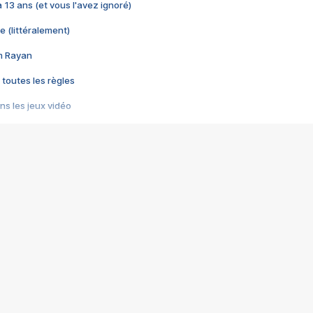
 a 13 ans (et vous l'avez ignoré)
e (littéralement)
im Rayan
 toutes les règles
s les jeux vidéo
us choquant de Rockstar ? - Le scandale BULLY
e plus moche de Steam
du RÊVE tourne au CAUCHEMAR
pendant 8 heures
it… à tort
umiliés par un jeu vidéo
ire - Final Fantasy 8
ti un empire - Age of Empires