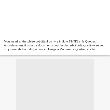
Moulinsart et Hurtubise coéditent un livre intitulé TINTIN et le Québec.
Abondamment illustré de documents pour la pluparts inédits, ce livre se veut
un journal de bord du parcours d'Hergé à Montréal, à Québec et à la
Manicouagan. Il est aussi, en quelque...