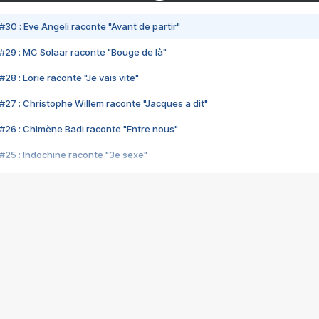
#30 : Eve Angeli raconte "Avant de partir"
#29 : MC Solaar raconte "Bouge de là"
28 : Lorie raconte "Je vais vite"
#27 : Christophe Willem raconte "Jacques a dit"
#26 : Chimène Badi raconte "Entre nous"
#25 : Indochine raconte "3e sexe"
#24 : Zaho raconte "C'est chelou"
#23 : Patrick Bruel raconte "Au café des délices"
#22 : Kyo raconte "Le chemin"
#21 : Nolwenn Leroy raconte "Cassé"
#20 : Patrick Hernandez raconte "Born to be alive"
#19 : Lorie raconte "Près de moi"