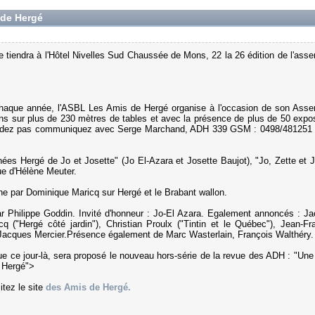
 de Hergé
se tiendra à l'Hôtel Nivelles Sud Chaussée de Mons, 22 la 26 édition de l'ass
 Chaque année, l'ASBL Les Amis de Hergé organise à l'occasion de son Ass
ns sur plus de 230 mètres de tables et avec la présence de plus de 50 expo
tardez pas communiquez avec Serge Marchand, ADH 339 GSM : 0498/481251
nées Hergé de Jo et Josette" (Jo El-Azara et Josette Baujot), "Jo, Zette et 
que d'Hélène Meuter.
ne par Dominique Maricq sur Hergé et le Brabant wallon.
 Philippe Goddin. Invité d'honneur : Jo-El Azara. Egalement annoncés : J
 ("Hergé côté jardin"), Christian Proulx ("Tintin et le Québec"), Jean-Fr
 Jacques Mercier.Présence également de Marc Wasterlain, François Walthéry.
 que ce jour-là, sera proposé le nouveau hors-série de la revue des ADH : "Une 
 Hergé">
itez le site
des Amis de Hergé.