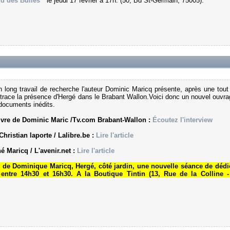
d des Bulles
" le jeudi 17 février à 17h. (50, Bd St-Germain, 75005).
ong travail de recherche l'auteur Dominic Maricq présente, après une tout
etrace la présence d'Hergé dans le Brabant Wallon.Voici donc un nouvel ouvra
 documents inédits.
livre de Dominic Maric /Tv.com Brabant-Wallon :
Écoutez l'interview
Christian laporte / Lalibre.be :
Lire l'article
é Maricq / L'avenir.net :
Lire l'article
re de Dominique Maricq, Hergé, côté jardin, une nouvelle séance de déd
, entre 14h30 et 16h30. A la Boutique Tintin (13, Rue de la Colline 