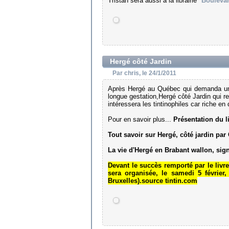
Tristan sera aussi à la librairie "
Boulevar
Hergé côté Jardin
Par chris, le 24/1/2011
Après Hergé au Québec qui demanda un l
longue gestation,Hergé côté Jardin qui r
intéressera les tintinophiles car riche en
Pour en savoir plus...
Présentation du 
Tout savoir sur Hergé, côté jardin par 
La vie d'Hergé en Brabant wallon, sign
Devant le succès remporté par le liv
sera organisée, le samedi 5 février
Bruxelles).source tintin.com