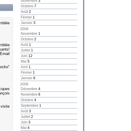
Novembre
3
Octobre
7
Août
2
Février
1
emblée
Janvier
3
2009
Novembre
1
Octobre
2
emblée
Août
1
sants!
Juillet
1
 Email
Juin
12
Mai
5
Jocko"
Avril
1
Février
1
Janvier
6
2008
acques
Décembre
4
ançois
Novembre
6
Octobre
4
Septembre
1
visite
Août
3
Juillet
2
Juin
3
Mai
4