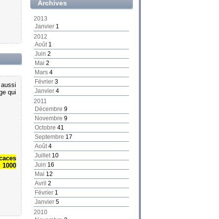
Archives
2013
Janvier
1
2012
Août
1
Juin
2
Mai
2
Mars
4
Février
3
 aussi
Janvier
4
ge qui
2011
Décembre
9
Novembre
9
Octobre
41
Septembre
17
Août
4
Juillet
10
icaces
Juin
16
- 1000
Mai
12
Avril
2
Février
1
Janvier
5
2010