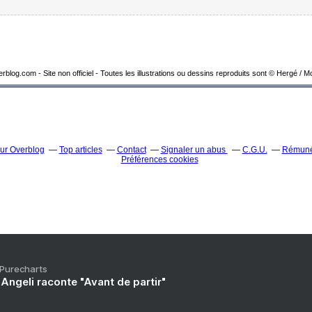
overblog.com - Site non officiel - Toutes les illustrations ou dessins reproduits sont © Hergé / 
sur Overblog
Top articles
Contact
Signaler un abus
C.G.U.
Rémunér
Préférences cookies
 Purecharts
Angeli raconte "Avant de partir"