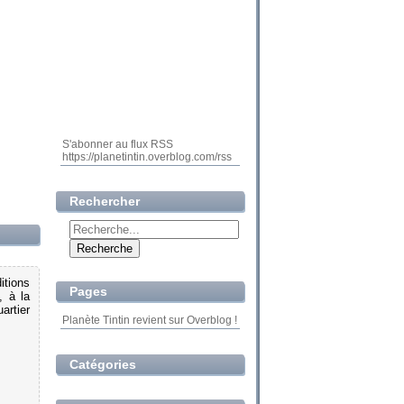
S'abonner au flux RSS
https://planetintin.overblog.com/rss
Rechercher
itions
Pages
, à la
artier
Planète Tintin revient sur Overblog !
Catégories