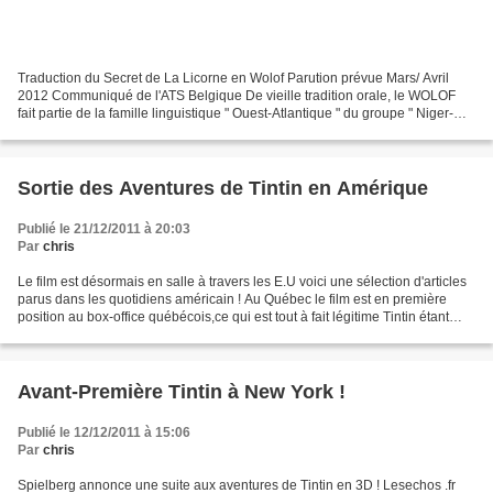
Traduction du Secret de La Licorne en Wolof Parution prévue Mars/ Avril
2012 Communiqué de l'ATS Belgique De vieille tradition orale, le WOLOF
fait partie de la famille linguistique " Ouest-Atlantique " du groupe " Niger-
Congo ". Cette langue pratiquée...
Sortie des Aventures de Tintin en Amérique
Publié le 21/12/2011 à 20:03
Par
chris
Le film est désormais en salle à travers les E.U voici une sélection d'articles
parus dans les quotidiens américain ! Au Québec le film est en première
position au box-office québécois,ce qui est tout à fait légitime Tintin étant
avant tout un personnage...
Avant-Première Tintin à New York !
Publié le 12/12/2011 à 15:06
Par
chris
Spielberg annonce une suite aux aventures de Tintin en 3D ! Lesechos .fr