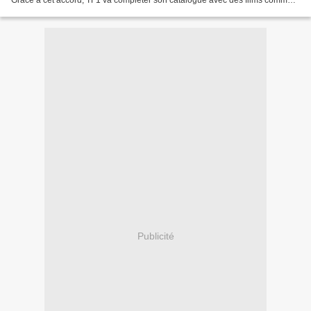
Grâce à cet accord, TF1 va compléter son catalogue avec des films comme «
The Social Network » de David...
Publicité