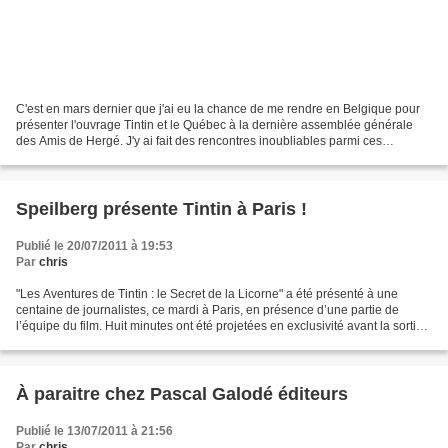
C'est en mars dernier que j'ai eu la chance de me rendre en Belgique pour
présenter l'ouvrage Tintin et le Québec à la dernière assemblée générale
des Amis de Hergé. J'y ai fait des rencontres inoubliables parmi ces
rencontres meveilleuses, celle de l'auteur...
Speilberg présente Tintin à Paris !
Publié le 20/07/2011 à 19:53
Par
chris
"Les Aventures de Tintin : le Secret de la Licorne" a été présenté à une
centaine de journalistes, ce mardi à Paris, en présence d’une partie de
l’équipe du film. Huit minutes ont été projetées en exclusivité avant la sortie
officielle du 26 octobre....
À paraitre chez Pascal Galodé éditeurs
Publié le 13/07/2011 à 21:56
Par
chris