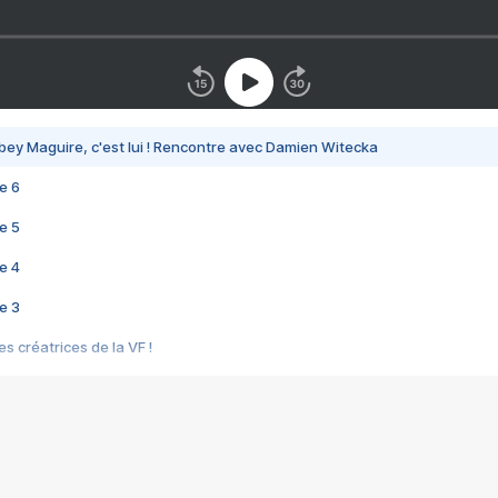
bey Maguire, c'est lui ! Rencontre avec Damien Witecka
e 6
e 5
e 4
e 3
s créatrices de la VF !
e 2
e 1
e Mektoub My Love arrive enfin ! Rencontre avec Shaïn Boumedine et Sal