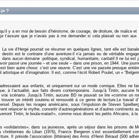
-je ?
ce qu’il y a en moi de besoin d’héroïsme, de courage, de droiture, de malice et
t je t’assure que je n’avais pas à me demander si cela plaisait ou non aux
La vie d’Hergé pourrait se résumer en quelques lignes, tant elle est banal
destin est le contraire d’une aventure:il n’a jamais eu de véritable engag
dans aucun domaine :politique, syndical, humanitaire, caritatif.Il ne lui est 
 d’avoir passé une journée – et une seule – dans une prison, en 1944. Une journ
est bien autre chose: c’est une oeuvre. C’est une vie passée presque entiè
il artistique et d’imagination. Il est, comme l’écrit Robert Poulet, un « “Belge
’adressaient aux enfants, et uniquement sur un mode comique. Elles ne fai
que, à l’actualité, aux faits divers contemporains. Jusqu’à Tintin, aucune hi
n vrai scénario. Jusqu’à Tintin, aucune BD ne pouvait se lire «comme un r
 trouver un intérêt soutenu et renouvelé à ce genre de lecture.Le travail d
versel. Depuis les rivages américains, sous l’impulsion de Steven Spielber
t relancer le mythe, convertir d’autresgénérations et d’autres continents au
verront Tintin, le boula-matari!», comme nous disent les petits Africains, à la 
les «solidaristes», dans sa jeunesse, après un séjour dans les prisons de 
s chrétiennes du Liban (1976), Francis Bergeron s’est essentiellement co
criture. Il préside l’association (littéraire) des Amis d’Henri Béraud (500 adhér