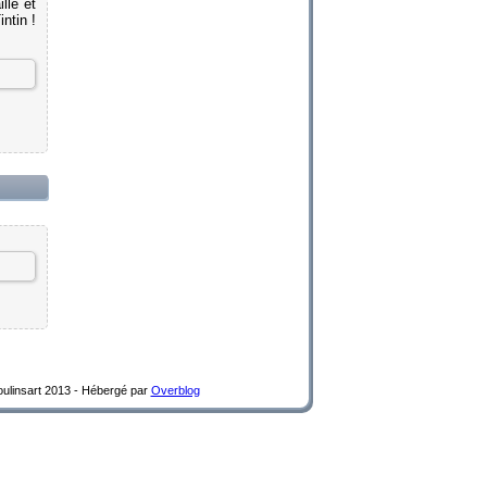
lle et
ntin !
Moulinsart 2013 -
Hébergé par
Overblog