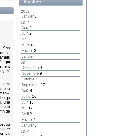
Archives
2013
Janvier
1
2012
Août
1
Juin
2
Mai
2
Mars
4
e. Son
Février
3
ement,
Janvier
4
jamais
ée qui
2011
rement
Décembre
9
moyen”
Novembre
9
Octobre
41
saient
Septembre
17
stoire
Août
4
oman».
Juillet
10
’Hergé
g, une
Juin
16
 culte
Mai
12
fin de
Avril
2
Février
1
Moscou
Janvier
5
nsacré
2010
ents).