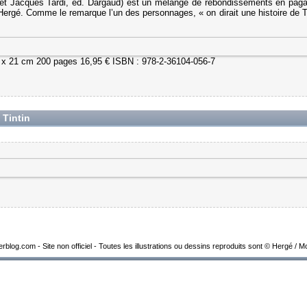
et Jacques Tardi, éd. Dargaud) est un mélange de rebondissements en pagai
’Hergé. Comme le remarque l’un des personnages, « on dirait une histoire de Ti
 x 21 cm 200 pages 16,95 € ISBN : 978-2-36104-056-7
 Tintin
overblog.com - Site non officiel - Toutes les illustrations ou dessins reproduits sont © Hergé / 