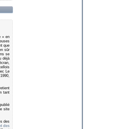
e » en
reuses
nt que
en sûr
ins se
u déjà
écran,
ellois
vec Le
 1990,
etient
m tant
publié
e site
es des
t des