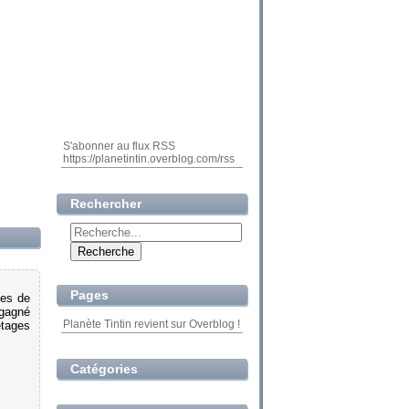
S'abonner au flux RSS
https://planetintin.overblog.com/rss
Rechercher
Pages
des de
 gagné
Planète Tintin revient sur Overblog !
étages
Catégories