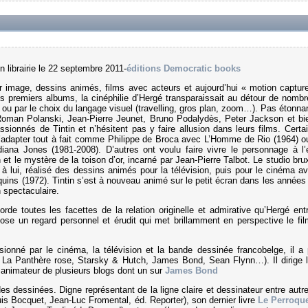
ibrairie le 22 septembre 2011-
éditions Democratic books
 image, dessins animés, films avec acteurs et aujourd’hui « motion captur
es premiers albums, la cinéphilie d’Hergé transparaissait au détour de nomb
 ou par le choix du langage visuel (travelling, gros plan, zoom…). Pas étonna
Roman Polanski, Jean-Pierre Jeunet, Bruno Podalydès, Peter Jackson et bi
sionnés de Tintin et n’hésitent pas y faire allusion dans leurs films. Certa
 l’adapter tout à fait comme Philippe de Broca avec L’Homme de Rio (1964) o
diana Jones (1981-2008). D’autres ont voulu faire vivre le personnage à l’
 le mystère de la toison d’or, incarné par Jean-Pierre Talbot. Le studio brux
 lui, réalisé des dessins animés pour la télévision, puis pour le cinéma a
quins (1972). Tintin s’est à nouveau animé sur le petit écran dans les années
 spectaculaire.
rde toutes les facettes de la relation originelle et admirative qu’Hergé entr
pose un regard personnel et érudit qui met brillamment en perspective le fil
ssionné par le cinéma, la télévision et la bande dessinée francobelge, il a 
 La Panthère rose, Starsky & Hutch, James Bond, Sean Flynn…). Il dirige l
t animateur de plusieurs blogs dont un sur
James Bond
s dessinées. Digne représentant de la ligne claire et dessinateur entre autr
is Bocquet, Jean-Luc Fromental, éd. Reporter), son dernier livre
Le Perroque