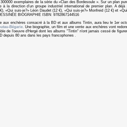
du 300000 exemplaires de la série du «Clan des Bordesoule ». Sur un plan pu
e à la direction d’un groupe industriel international de premier plan. A déjà 
), «Qui suis-je?» Léon Daudet (12 €), «Qui suis-je?» Monfreid (12 €) et «Qui
DE DESSINÉE BIOGRAPHIE ISBN: 9782867144516
e aux enchères consacré à la BD et aux albums Tintin, aura lieu le 1er oct
outau-Bégarie
. Une biographie, un film et une vente aux enchères vont redon
ble de l'oeuvre d'Hergé dont les albums "Tintin" n'ont jamais cessé de figure
BD depuis 80 ans dans les pays francophones .