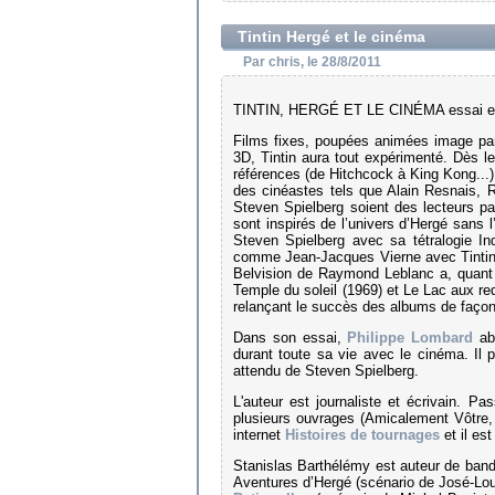
Tintin Hergé et le cinéma
Par chris, le 28/8/2011
TINTIN, HERGÉ ET LE CINÉMA essai en l
Films fixes, poupées animées image par
3D, Tintin aura tout expérimenté. Dès l
références (de Hitchcock à King Kong...)
des cinéastes tels que Alain Resnais, 
Steven Spielberg soient des lecteurs pas
sont inspirés de l’univers d’Hergé sans
Steven Spielberg avec sa tétralogie In
comme Jean-Jacques Vierne avec Tintin et
Belvision de Raymond Leblanc a, quant à
Temple du soleil (1969) et Le Lac aux re
relançant le succès des albums de façon
Dans son essai,
Philippe Lombard
abo
durant toute sa vie avec le cinéma. Il 
attendu de Steven Spielberg.
L'auteur est journaliste et écrivain. Pa
plusieurs ouvrages (Amicalement Vôtre,
internet
Histoires de tournages
et il es
Stanislas Barthélémy est auteur de bande
Aventures d’Hergé (scénario de José-Lou