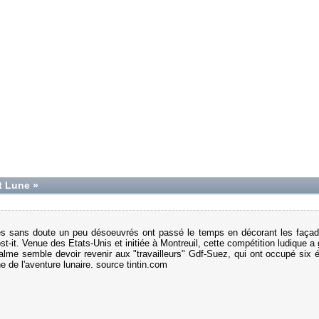
et Lune »
iés sans doute un peu désoeuvrés ont passé le temps en décorant les faça
-it. Venue des Etats-Unis et initiée à Montreuil, cette compétition ludique a
 palme semble devoir revenir aux "travailleurs" Gdf-Suez, qui ont occupé six 
 de l'aventure lunaire. source tintin.com