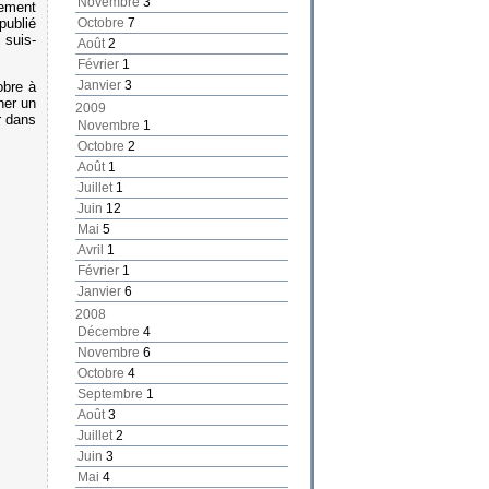
Novembre
3
rement
publié
Octobre
7
 suis-
Août
2
Février
1
Janvier
3
obre à
ner un
2009
r dans
Novembre
1
Octobre
2
Août
1
Juillet
1
Juin
12
Mai
5
Avril
1
Février
1
Janvier
6
2008
Décembre
4
Novembre
6
Octobre
4
Septembre
1
Août
3
Juillet
2
Juin
3
Mai
4