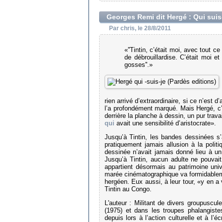
Georges Remi dit Hergé : Qui suis
Par chris, le 28/8/2011
«''Tintin, c’était moi, avec tout 
de débrouillardise. C’était moi e
gosses''.»
rien arrivé d’extraordinaire, si ce n’est
l’a profondément marqué. Mais Hergé, c’
derrière la planche à dessin, un pur trava
qui
avait une sensibilité d’aristocrate».
Jusqu’à Tintin, les bandes dessinées s
pratiquement jamais allusion à la politi
dessinée n’avait jamais donné lieu à u
Jusqu’à Tintin, aucun adulte ne pouvait
appartient désormais au patrimoine uni
marée cinématographique va formidablemen
hergéen. Eux aussi, à leur tour, «y en a 
Tintin au Congo.
L'auteur : Militant de divers groupuscu
(1975) et dans les troupes phalangiste
depuis lors à l’action culturelle et à l’é